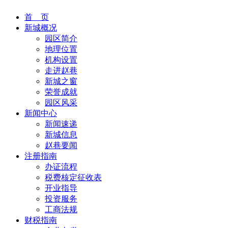
首 页
新城概况
园区简介
地理位置
机构设置
走进赵巷
新城之窗
荣誉成就
园区风采
新闻中心
新闻速递
新城信息
赵巷要闻
注册指南
办证流程
税费核定征收表
开业指导
投资服务
工商法规
财税指南