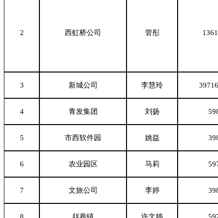
2
西虹桥公司
管彤
1361
3
新城公司
李慧玲
39716
4
青发集团
刘扬
59
5
市西软件园
姚益
39
6
农业园区
马莉
59
7
文旅公司
李婷
39
8
赵巷镇
许文婷
59