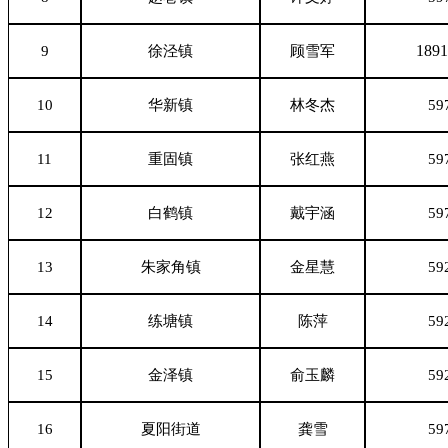
1891
9
徐泾镇
顾雪军
10
华新镇
林冬杰
59
11
重固镇
张红燕
59
12
白鹤镇
戴宇涵
59
13
朱家角镇
金星慧
59
14
练塘镇
陈萍
59
15
金泽镇
俞玉麟
59
16
夏阳街道
龚雪
59