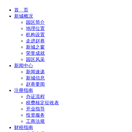
首 页
新城概况
园区简介
地理位置
机构设置
走进赵巷
新城之窗
荣誉成就
园区风采
新闻中心
新闻速递
新城信息
赵巷要闻
注册指南
办证流程
税费核定征收表
开业指导
投资服务
工商法规
财税指南