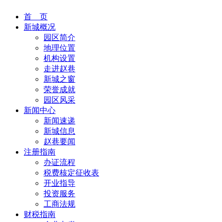
首 页
新城概况
园区简介
地理位置
机构设置
走进赵巷
新城之窗
荣誉成就
园区风采
新闻中心
新闻速递
新城信息
赵巷要闻
注册指南
办证流程
税费核定征收表
开业指导
投资服务
工商法规
财税指南