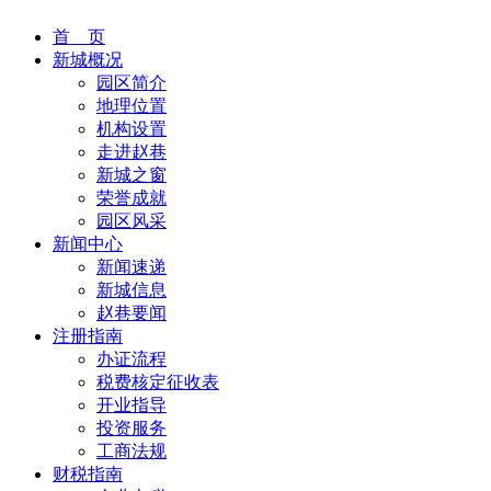
首 页
新城概况
园区简介
地理位置
机构设置
走进赵巷
新城之窗
荣誉成就
园区风采
新闻中心
新闻速递
新城信息
赵巷要闻
注册指南
办证流程
税费核定征收表
开业指导
投资服务
工商法规
财税指南